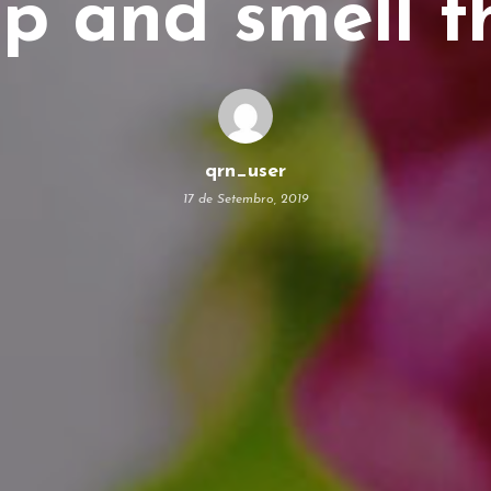
p and smell th
qrn_user
17 de Setembro, 2019